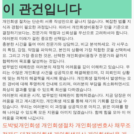
이 관건입니다
개인회생 절차는 단순히 서류 작성만으로 끝나지 않습니다. 복잡한 법률 지
식과 경험이 필요한 과정입니다. 따라서 개인회생비용청구 만을 기준으로
결정하기보다는, 전문가의 역량과 신뢰성을 우선으로 고려하셔야 합니다.
여러분의 미래가 걸린 중요한 선택입니다.
충분한 시간을 들여 여러 전문가와 상담하고, 비교 분석하세요. 각 사무소
의 특징, 강점, 약점을 파악하고, 본인의 상황에 가장 적합한 곳을 선택하세
요. 그리고 가장 중요한 것은, 선택한 개인회생비용청구 전문가와 끝까지
협력하여 목표를 달성하는 것입니다.
법무법인 테헤란은 여러분의 재정적 어려움을 깊이 이해하고 있습니다. 우
리는 수많은 개인회생 사건을 성공적으로 해결해왔으며, 각 의뢰인의 상황
에 맞는 최적의 해결책을 제시해 왔습니다. 개인회생 절차에서 발생하는 모
든 경비에 대해 투명하게 안내해 드리며, 여러분의 부담을 최소화하면서도
최상의 결과를 얻을 수 있도록 최선을 다하겠습니다.
여러분의 새로운 시작, 법무법인 테헤란이 함께하겠습니다. 지금 당장은 어
려움을 겪고 계시겠지만, 개인회생 제도를 통해 재기의 기회를 잡으실 수
있습니다. 우리는 여러분이 이 과정을 성공적으로 마치고, 밝은 미래를 향
해 나아갈 수 있도록 모든 지원을 아끼지 않겠습니다. 함께 힘을 모아 이 어
려움을 극복해 나갑시다.
도박빚개인회생
개인회생절차
개인회생변호사
채무조