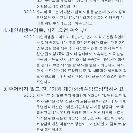
초기 부담을 크게 줄일 수 있습니다. 이는 여러분의 재정
상황을 고려한 결정입니다.
우리의 목표는 여러분이 법적 도움을 받는 데 있어 재정적
장벽을 낮추는 것입니다. 개인회생수임료는 여러분의 미
래를 위한 투자라고 생각해주십시오.
개인회생수임료, 자격 요건 확인부터
개인회생을 고려하고 계신다면, 먼저 자격 요건을 확인하
는 것이 중요합니다. 주요 조건은 다음과 같습니다 안정적
인 수입원 보유 채무액이 자산보다 많을 것 총 채무액이 1
천만 원 이상 25억 원 이하 장래에도 지속적인 소득 발생
가능성이 높을 것 이러한 조건을 충족하신다면, 개인회생
을 통해 새로운 시작을 할 수 있는 좋은 기회입니다. 하지
만 이는 단순한 가이드라인일 뿐, 각 사례마다 세부적인 검
토가 필요합니다. 바로 이 지점에서 전문가의 조언이 필수
적입니다.
주저하지 말고 전문가와 개인회생수임료상담하세요
채무 문제는 결코 혼자 해결하기 어렵습니다. 특히 법적 절
차가 관여된 경우, 전문가의 도움은 필수적입니다. 우리 법
무법인 테헤란은 수많은 개인회생 사례를 성공적으로 해
결해왔습니다. 우리의 경험과 전문성은 여러분의 새로운
시작을 위한 든든한 버팀목이 될 것입니다. 개인회생수임
료상담에 대한 걱정으로 망설이고 계신다면, 지금 바로 상
담을 요청하세요.