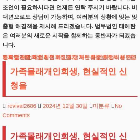
조언이 필요하시다면 언제든 연락 주시기 바랍니다. 비
대면으로도 상담이 가능하며, 여러분의 상황에 맞는 맞
춤형 해결책을 제시해 드리겠습니다. 법무법인 테헤란
은 여러분의 새로운 시작을 함께하는 동반자가 되겠습
니다.
도박빚개인회생
채무조정제도
개인회생단점
카드값연체
대전개인회생
개인회생보정권고
회생신청
개인회생절차
개인회생파산
개인회생변호사
채무통합
개인회생비용
개인회생신청
가족몰래개인회생, 현실적인 신
청을
revival2686
2024년 12월 30일
미분류
No
Comments
가족몰래개인회생, 현실적인 신